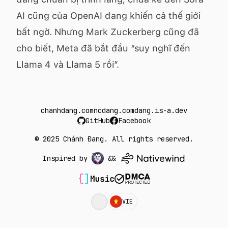
AI cũng của OpenAI đang khiến cả thế giới
bất ngờ. Nhưng Mark Zuckerberg cũng đã
cho biết, Meta đã bắt đầu “suy nghĩ đến
Llama 4 và Llama 5 rồi”.
chanhdang.com
ncdang.com
dang.is-a.dev
GitHub
Facebook
© 2025 Chánh Đang. All rights reserved.
Inspired by
&&
VIE