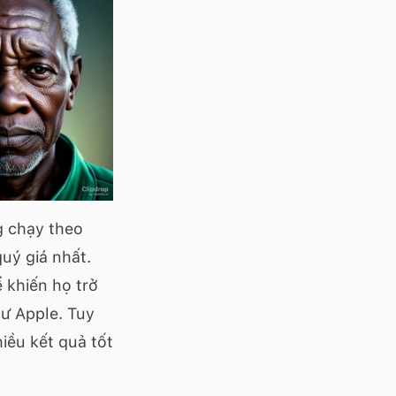
g chạy theo
uý giá nhất.
 khiến họ trở
hư Apple. Tuy
hiều kết quả tốt