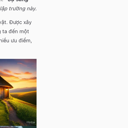
 lập trường này.
vật. Được xây
g ta đến một
hiều ưu điểm,