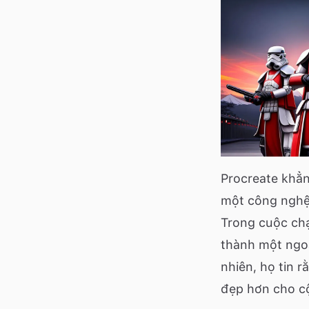
Procreate khẳ
một công nghệ 
Trong cuộc chạ
thành một ngoạ
nhiên, họ tin r
đẹp hơn cho c