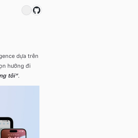
igence
dựa trên
họn hướng đi
ng tôi”
.