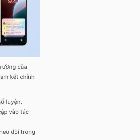
trường của
cam kết chính
hổ luyện.
cập vào tác
heo dõi trong