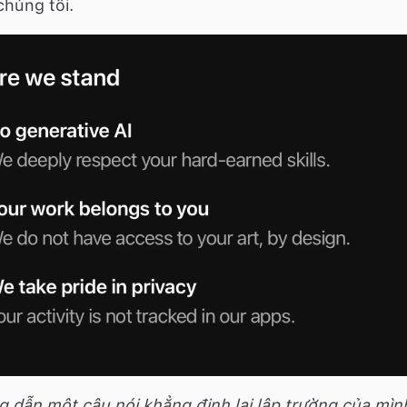
húng tôi.
 dẫn một câu nói khẳng định lại lập trường của mìn