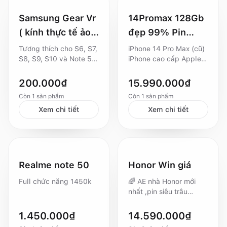
Samsung Gear Vr
14Promax 128Gb
( kính thực tế ảo
đẹp 99% Pin
không gian 360 )
86%
Tương thích cho S6, S7,
iPhone 14 Pro Max (cũ)
S8, S9, S10 và Note 5,
iPhone cao cấp Apple
Note 7, Note 8, Note 9
với thiết kế sang trọng,
thông qua cổng USB
màn hình Super Retina
200.000
₫
15.990.000
₫
Type-C hoặc Micro USB
XDR 6.7″, hiệu năng
Còn
1
sản phẩm
Còn
1
sản phẩm
mạnh mẽ A16 Bionic,
Xem chi tiết
camera Pro chụp ảnh
Xem chi tiết
siêu nét. Máy đã qua sử
dụng nhưng hoạt động
tốt, pin ổn, ngoại hình
còn đẹp (có/ít trầy tùy
máy). Hỗ trợ Face ID,
Realme note 50
Honor Win giá
iOS mượt mà, nhiều tuỳ
chọn dung lượng.
Full chức năng 1450k
🌈 AE nhà Honor mới
nhất ,pin siêu trâu
10.000mAh ,cấu hình
cực mạnh... 📲 Honor
1.450.000
₫
14.590.000
₫
Win giá 14trxxx