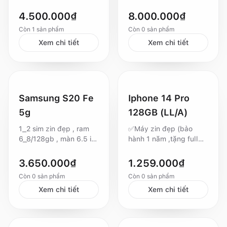
PPF sẵn, IOS hiếm 15.4
zin chuẩn - pin thay mới
Full chức năng, Face ID
100%, bao trâu 💵Giá
4.500.000
₫
8.000.000
₫
nhạy, Icloud sạch Giá:4
8tr000 🤝Máy bao test
Còn
1
sản phẩm
Còn
0
sản phẩm
triệu 500 ✔️ Luôn báo
7 ngày, Bh 2th lỗi xanh
đúng tình trạng máy,
Xem chi tiết
trắng màn, bao reset
Xem chi tiết
Không báo giá ảo ✔️ Có
bảo hành cho khách
hàng yên tâm sử dụng
✔️Nhận thu cũ đổi mới -
Giao lưu bù trừ hợp lý
Samsung S20 Fe
Iphone 14 Pro
✔️ Có ship tận nơi khu
5g
128GB (LL/A)
vực Đồng Tháp- An
Giang ✔️ Chuyên Mua
1_2 sim zin đẹp , ram
✅Máy zin đẹp (bảo
bán - Sữa chữa - Cầm
6_8/128gb , màn 6.5 in
hành 1 năm ,tặng full
đồ ✔️ Thu mua máy
120hz ngoại hình 99 ,
phụ kiện) ✅Thu cũ đổi
dính icloud - Xác các
mọi chức năng hoạt
mới , giao máy tận tay
3.650.000
₫
1.259.000
₫
loại máy, phục vụ công
động ổn định
việc sữa chữa ✔️ Không
Còn
0
sản phẩm
Còn
0
sản phẩm
hỗ trợ trả góp
Xem chi tiết
Xem chi tiết