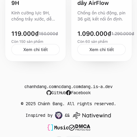
9H
dây AirFlow
Kính cường lực 9H,
Chống ồn chủ động, pin
chống trầy xước, dễ
36 giờ, kết nối ổn định.
dán.
119.000
₫
1.090.000
₫
150.000
₫
1.290.000
₫
Còn
150
sản phẩm
Còn
60
sản phẩm
Xem chi tiết
Xem chi tiết
chanhdang.com
ncdang.com
dang.is-a.dev
GitHub
Facebook
© 2025 Chánh Đang. All rights reserved.
Inspired by
&&