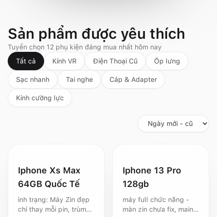
Sản phẩm được yêu thích
Tuyển chọn
12
phụ kiện đáng mua nhất hôm nay
Tất cả
Kính VR
Điện Thoại Cũ
Ốp lưng
Sạc nhanh
Tai nghe
Cáp & Adapter
Kính cường lực
Iphone Xs Max
Iphone 13 Pro
64GB Quốc Tế
128gb
ình trạng: Máy Zin đẹp
máy full chức năng -
chỉ thay mỗi pin, trùm
màn zin chưa fix, main